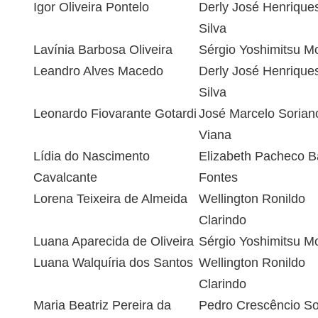
Igor Oliveira Pontelo
Derly José Henrique
Silva
Lavínia Barbosa Oliveira
Sérgio Yoshimitsu M
Leandro Alves Macedo
Derly José Henrique
Silva
Leonardo Fiovarante Gotardi
José Marcelo Sorian
Viana
Lídia do Nascimento
Elizabeth Pacheco Ba
Cavalcante
Fontes
Lorena Teixeira de Almeida
Wellington Ronildo
Clarindo
Luana Aparecida de Oliveira
Sérgio Yoshimitsu M
Luana Walquíria dos Santos
Wellington Ronildo
Clarindo
Maria Beatriz Pereira da
Pedro Crescêncio S