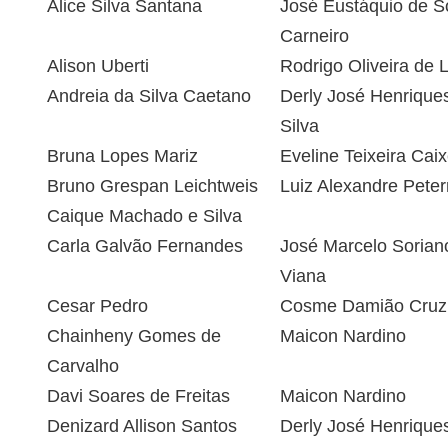
Alice Silva Santana
José Eustáquio de 
Carneiro
Alison Uberti
Rodrigo Oliveira de 
Andreia da Silva Caetano
Derly José Henrique
Silva
Bruna Lopes Mariz
Eveline Teixeira Caix
Bruno Grespan Leichtweis
Luiz Alexandre Petern
Caique Machado e Silva
Carla Galvão Fernandes
José Marcelo Sorian
Viana
Cesar Pedro
Cosme Damião Cruz
Chainheny Gomes de
Maicon Nardino
Carvalho
Davi Soares de Freitas
Maicon Nardino
Denizard Allison Santos
Derly José Henrique