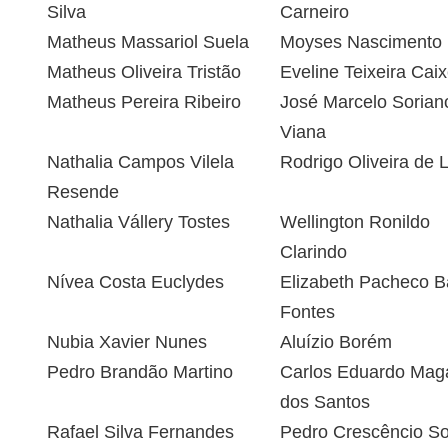
Silva
Carneiro
Matheus Massariol Suela
Moyses Nascimento
Matheus Oliveira Tristão
Eveline Teixeira Caix
Matheus Pereira Ribeiro
José Marcelo Sorian
Viana
Nathalia Campos Vilela
Rodrigo Oliveira de 
Resende
Nathalia Vállery Tostes
Wellington Ronildo
Clarindo
Nívea Costa Euclydes
Elizabeth Pacheco Ba
Fontes
Nubia Xavier Nunes
Aluízio Borém
Pedro Brandão Martino
Carlos Eduardo Mag
dos Santos
Rafael Silva Fernandes
Pedro Crescêncio S