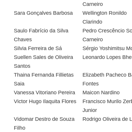
Carneiro
Sara Gonçalves Barbosa
Wellington Ronildo
Clarindo
Saulo Fabrício da Silva
Pedro Crescêncio S
Chaves
Carneiro
Silvia Ferreira de Sá
Sérgio Yoshimitsu M
Suellen Sales de Oliveira
Leonardo Lopes Bhe
Santos
Thaina Fernanda Fillietas
Elizabeth Pacheco Ba
Saia
Fontes
Vanessa Vitoriano Pereira
Maicon Nardino
Victor Hugo Ilaquita Flores
Francisco Murilo Zerb
Junior
Vidomar Destro de Souza
Rodrigo Oliveira de 
Filho