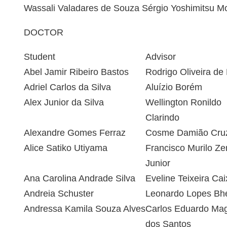
Wassali Valadares de Souza
Sérgio Yoshimitsu M
DOCTOR
Student
Advisor
Abel Jamir Ribeiro Bastos
Rodrigo Oliveira de
Adriel Carlos da Silva
Aluízio Borém
Alex Junior da Silva
Wellington Ronildo
Clarindo
Alexandre Gomes Ferraz
Cosme Damião Cru
Alice Satiko Utiyama
Francisco Murilo Zer
Junior
Ana Carolina Andrade Silva
Eveline Teixeira Cai
Andreia Schuster
Leonardo Lopes Bhe
Andressa Kamila Souza Alves
Carlos Eduardo Ma
dos Santos