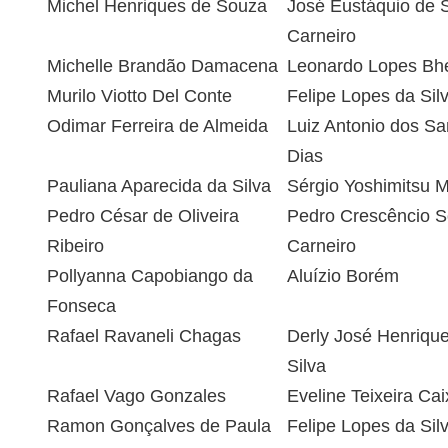
Michel Henriques de Souza
José Eustáquio de 
Carneiro
Michelle Brandão Damacena
Leonardo Lopes Bhe
Murilo Viotto Del Conte
Felipe Lopes da Sil
Odimar Ferreira de Almeida
Luiz Antonio dos Sa
Dias
Pauliana Aparecida da Silva
Sérgio Yoshimitsu M
Pedro César de Oliveira
Pedro Crescêncio 
Ribeiro
Carneiro
Pollyanna Capobiango da
Aluízio Borém
Fonseca
Rafael Ravaneli Chagas
Derly José Henriqu
Silva
Rafael Vago Gonzales
Eveline Teixeira Cai
Ramon Gonçalves de Paula
Felipe Lopes da Sil