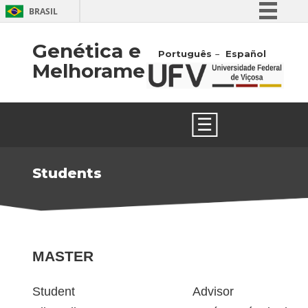
BRASIL
Simplifique!
Genética e
Português
Español
Comunica BR
Melhoramento
Participe
Acesso à informação
☰
Legislação
Canais
Students
MASTER
Student
Advisor