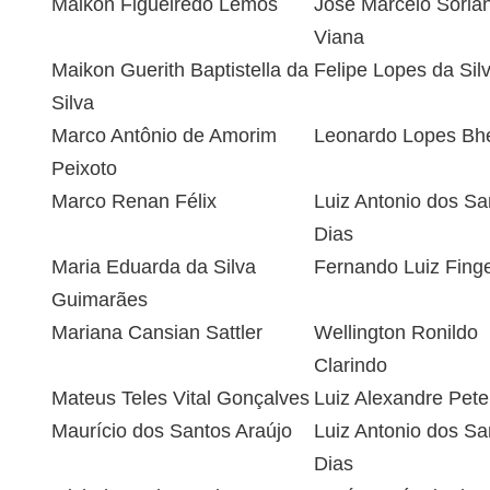
Maikon Figueiredo Lemos
José Marcelo Soria
Viana
Maikon Guerith Baptistella da
Felipe Lopes da Sil
Silva
Marco Antônio de Amorim
Leonardo Lopes Bhe
Peixoto
Marco Renan Félix
Luiz Antonio dos Sa
Dias
Maria Eduarda da Silva
Fernando Luiz Fing
Guimarães
Mariana Cansian Sattler
Wellington Ronildo
Clarindo
Mateus Teles Vital Gonçalves
Luiz Alexandre Peter
Maurício dos Santos Araújo
Luiz Antonio dos Sa
Dias