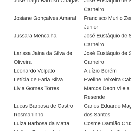
José Tiago Barroso Chagas
José Eustáquio de 
Carneiro
Josiane Gonçalves Amaral
Francisco Murilo Zer
Junior
Jussara Mencalha
José Eustáquio de 
Carneiro
Larissa Jaina da Silva de
José Eustáquio de 
Oliveira
Carneiro
Leonardo Volpato
Aluízio Borém
Letícia de Faria Silva
Eveline Teixeira Cai
Livia Gomes Torres
Marcos Deon Vilela
Resende
Lucas Barbosa de Castro
Carlos Eduardo Ma
Rosmaninho
dos Santos
Luiza Barbosa da Matta
Cosme Damião Cru