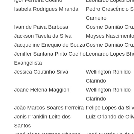
Igor Ferreira Coelho
Leonardo Lopes Bhe
Isabela Rodrigues Miranda
Pedro Crescêncio 
Carneiro
Ivan de Paiva Barbosa
Cosme Damião Cru
Jackson Tavela da Silva
Moyses Nasciment
Jacqueline Enequio de Souza
Cosme Damião Cru
Jeniffer Santana Pinto Coelho
Leonardo Lopes Bhe
Evangelista
Jessica Coutinho Silva
Wellington Ronildo
Clarindo
Joane Helena Maggioni
Wellington Ronildo
Clarindo
João Marcos Soares Ferreira
Felipe Lopes da Sil
Jonis Franklin Leite dos
Luiz Orlando de Oliv
Santos