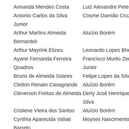
Annanda Mendes Costa
Luiz Alexandre Peter
Antonio Carlos da Silva
Cosme Damião Cru
Junior
Arthur Martins Almeida
Aluízio Borém
Bernardeli
Arthur Mayrink Elizeu
Leonardo Lopes Bhe
Ayane Fernanda Ferreira
Francisco Murilo Zer
Quadros
Junior
Bruno de Almeida Soares
Felipe Lopes da Sil
Cleiton Renato Casagrande
Aluízio Borém
Cleverson Freitas de Almeida
Derly José Henriqu
Silva
Crislene Vieira dos Santos
Aluízio Borém
Cynthia Aparecida Valiati
Moyses Nasciment
Barreto