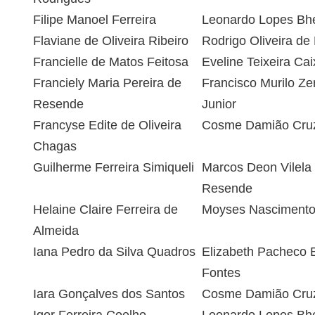
Filipe Manoel Ferreira
Leonardo Lopes Bhe
Flaviane de Oliveira Ribeiro
Rodrigo Oliveira de
Francielle de Matos Feitosa
Eveline Teixeira Cai
Franciely Maria Pereira de
Francisco Murilo Zer
Resende
Junior
Francyse Edite de Oliveira
Cosme Damião Cru
Chagas
Guilherme Ferreira Simiqueli
Marcos Deon Vilela
Resende
Helaine Claire Ferreira de
Moyses Nasciment
Almeida
Iana Pedro da Silva Quadros
Elizabeth Pacheco B
Fontes
Iara Gonçalves dos Santos
Cosme Damião Cru