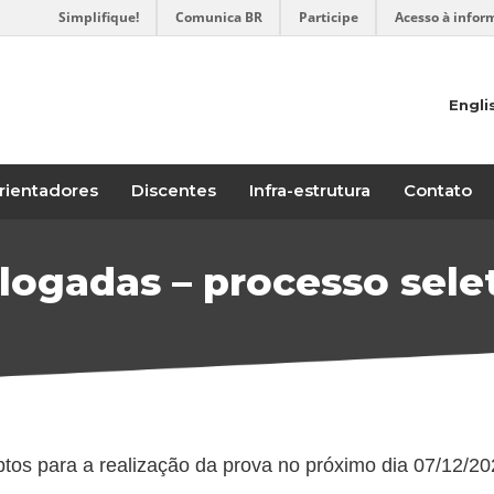
Simplifique!
Comunica BR
Participe
Acesso à infor
Engli
rientadores
Discentes
Infra-estrutura
Contato
logadas – processo selet
ptos para a realização da prova no próximo dia 07/12/20