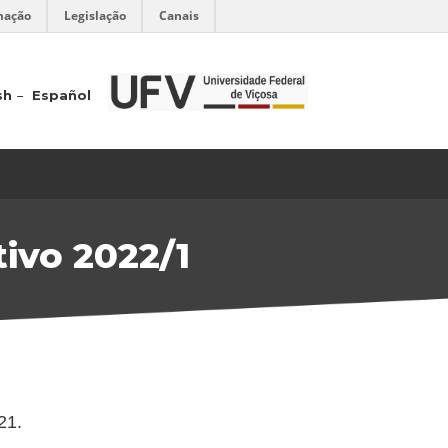
mação
Legislação
Canais
sh
Español
ivo 2022/1
21.